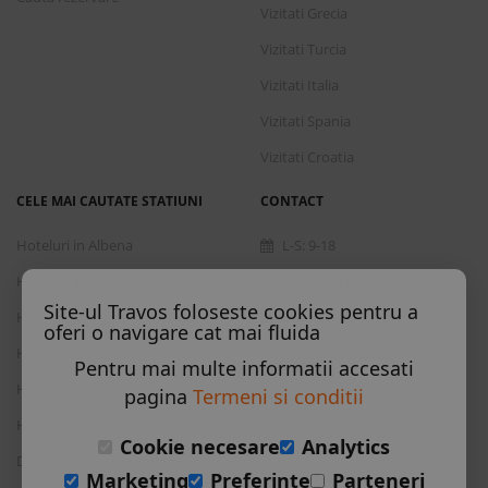
Vizitati Grecia
Vizitati Turcia
Vizitati Italia
Vizitati Spania
Vizitati Croatia
CELE MAI CAUTATE STATIUNI
CONTACT
Hoteluri in Albena
L-S: 9-18
Hoteluri in Bansko
+40 376 444 888
Site-ul Travos foloseste cookies pentru a
Hoteluri in Nisipurile de Aur
office@travos.ro
oferi o navigare cat mai fluida
Hoteluri in Atena
Abonare newsletter
Pentru mai multe informatii accesati
Hoteluri in Antalya
pagina
Termeni si conditii
Hoteluri in Barcelona
Cookie necesare
Analytics
Destinatii in toata lumea
Marketing
Preferinte
Parteneri