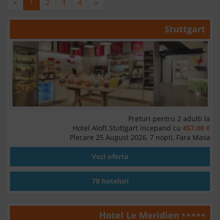
«
1
2
3
4
»
Stuttgart
Preturi pentru 2 adulti la
Hotel Aloft Stuttgart incepand cu
457.00 €
Plecare 25 August 2026, 7 nopti, Fara Masa
Vezi oferta
78 hoteluri
Hotel Le Meridien