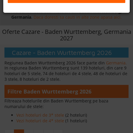
Daca doresti sa cauti
cazare +
avion apasa aici!
B2B
Aici sunt afisate doar hoteluri din
Baden Wurttemberg,
Germania
.
Daca doresti sa cauti in alte zone apasa aici.
+40 376 444 888
Oferte Cazare - Baden Wurttemberg, Germania
2027
LEI
EURO
Cazare - Baden Wurttemberg 2026
Regiunea Baden Wurttemberg 2026 face parte din
Germania.
In regiunea Baden Wurttemberg sunt 139 hoteluri, din care 9
hoteluri de 5 stele, 74 de hoteluri de 4 stele, 48 de hoteluri de
3 stele, 8 hoteluri de 2 stele.
Filtre Baden Wurttemberg 2026
Filtreaza hotelurile din Baden Wurttemberg pe baza
numarului de stele:
Vezi hoteluri de 3* stele
(2 hoteluri)
Vezi hoteluri de 4* stele
(1 hoteluri)