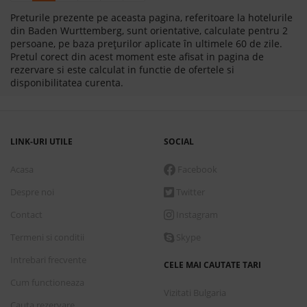
Preturile prezente pe aceasta pagina, referitoare la hotelurile
din Baden Wurttemberg, sunt orientative, calculate pentru 2
persoane, pe baza prețurilor aplicate în ultimele 60 de zile.
Pretul corect din acest moment este afisat in pagina de
rezervare si este calculat in functie de ofertele si
disponibilitatea curenta.
LINK-URI UTILE
SOCIAL
Acasa
Facebook
Despre noi
Twitter
Contact
Instagram
Termeni si conditii
Skype
Intrebari frecvente
CELE MAI CAUTATE TARI
Cum functioneaza
Vizitati Bulgaria
Cauta rezervare