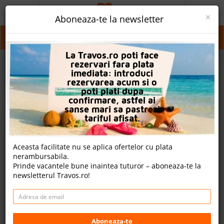
ACASA
×
Aboneaza-te la newsletter
PROMO
Baden Wurttemberg
La Travos.ro poti face
CAUTA REZERVARE
rezervari fara plata
imediata: introduci
OFERTA PERSONALIZATA
rezervarea acum si o
poti plati dupa
DESPRE NOI
confirmare, astfel ai
sanse mari sa pastrezi
LOGIN
tariful afisat.
CAZARE
Aceasta facilitate nu se aplica ofertelor cu plata
nerambursabila.
CHARTER AVION
Prinde vacantele bune inaintea tuturor – aboneaza-te la
newsletterul Travos.ro!
CAZARE + AUTOCAR
2
CONTACT
Cauta
LANGUAGE
Aboneaza-te