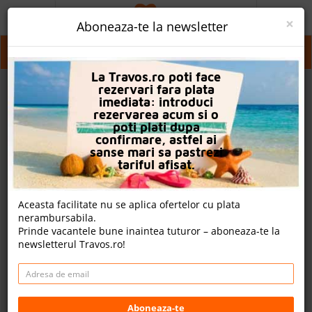
ACASA
×
Aboneaza-te la newsletter
PROMO
Germania
La Travos.ro poti face
CAUTA REZERVARE
rezervari fara plata
imediata: introduci
OFERTA PERSONALIZATA
rezervarea acum si o
poti plati dupa
DESPRE NOI
confirmare, astfel ai
sanse mari sa pastrezi
LOGIN
tariful afisat.
CAZARE
Aceasta facilitate nu se aplica ofertelor cu plata
nerambursabila.
CHARTER AVION
Prinde vacantele bune inaintea tuturor – aboneaza-te la
newsletterul Travos.ro!
CAZARE + AUTOCAR
2
CONTACT
Cauta
LANGUAGE
Aboneaza-te