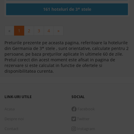
161 hoteluri de 3* stele
«
1
2
3
4
»
Preturile prezente pe aceasta pagina, referitoare la hotelurile
din Germania de 3* stele , sunt orientative, calculate pentru 2
persoane, pe baza prețurilor aplicate în ultimele 60 de zile.
Pretul corect din acest moment este afisat in pagina de
rezervare si este calculat in functie de ofertele si
disponibilitatea curenta.
LINK-URI UTILE
SOCIAL
Acasa
Facebook
Despre noi
Twitter
Contact
Instagram