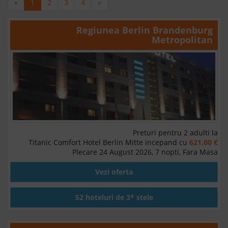
«
1
2
3
4
»
Regiunea
Berlin Brandenburg
Metropolitan
Preturi pentru 2 adulti la
Titanic Comfort Hotel Berlin Mitte incepand cu
621.00 €
Plecare 24 August 2026, 7 nopti, Fara Masa
Vezi oferta
52 hoteluri de 3* stele